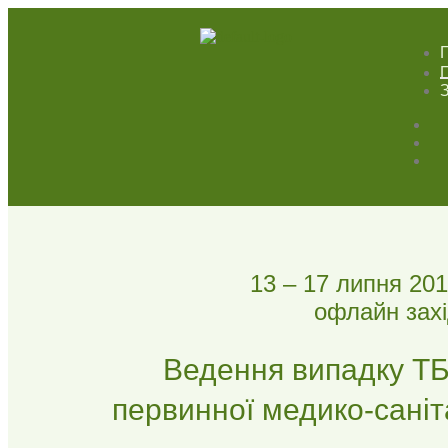
П
З
13 – 17 липня 20
офлайн зах
Ведення випадку ТБ
первинної медико-сані