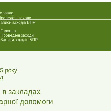
Головна
роведені заходи
аписи заходів БПР
Головна
Проведені заходи
Записи заходів БПР
15 року
ід
 в закладах
тарної допомоги