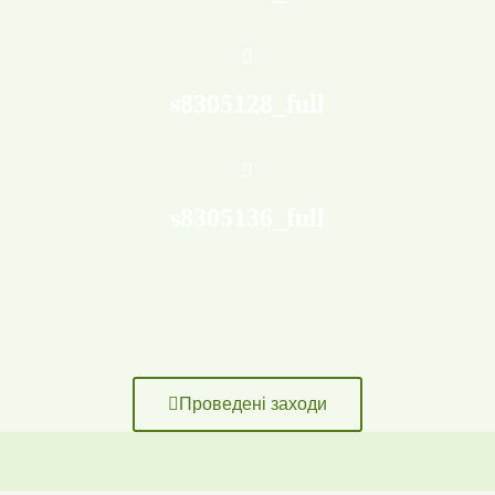
s8305128_full
s8305136_full
Проведені заходи