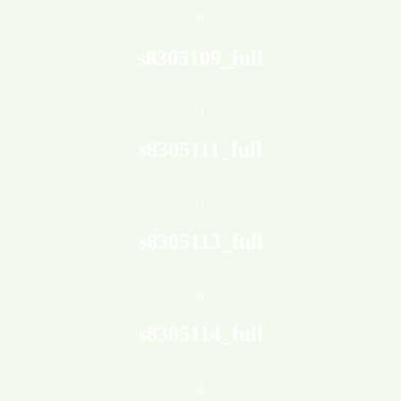
s8305109_full
s8305111_full
s8305113_full
s8305114_full