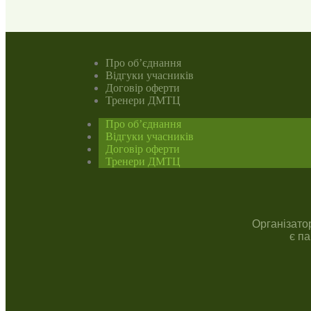
Про об’єднання
Відгуки учасників
Договір оферти
Тренери ДМТЦ
Про об’єднання
Відгуки учасників
Договір оферти
Тренери ДМТЦ
Організато
є п