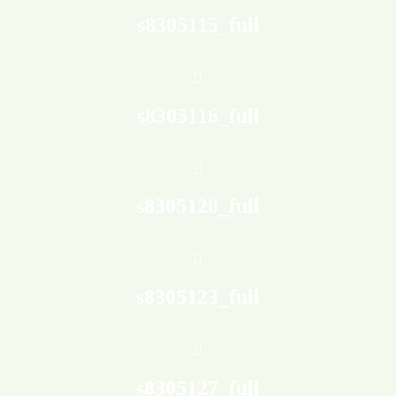
s8305115_full
s8305116_full
s8305120_full
s8305123_full
s8305127_full