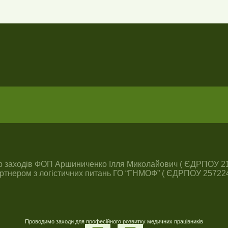
р заходів ФОП Аршиниченко Ілля Миколайович ( ЄДРПОУ 2
артнером з логістичних питань ГО “ГНМОФ” ( ЄДРПОУ 257224
Проводимо заходи для професійного розвитку медичних працівників