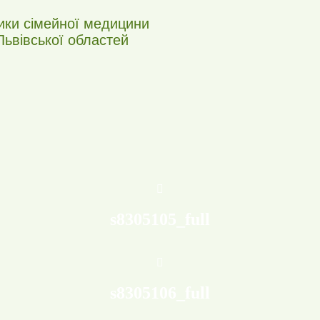
тики сімейної медицини
 Львівської областей
s8305105_full
s8305106_full