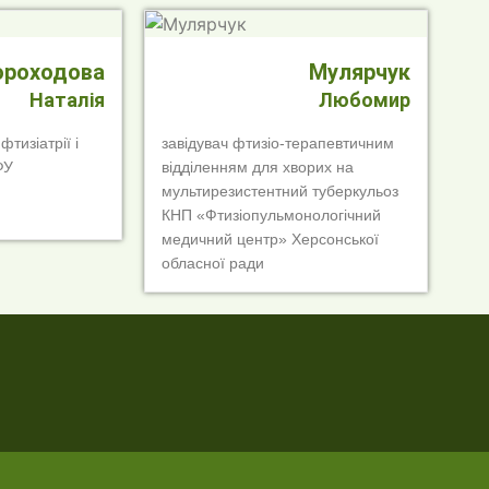
ороходова
Мулярчук
Наталія
Любомир
тизіатрії і
завідувач фтизіо-терапевтичним
ФУ
відділенням для хворих на
мультирезистентний туберкульоз
КНП «Фтизіопульмонологічний
медичний центр» Херсонської
обласної ради