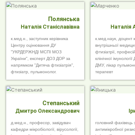
Полянська
Наталія Станіславівна
Наталія 
к.мед.н., заступник керівника
к.мед.наук, доцент
Центру оцінювання ДУ
внутрішньої медици
"УКРДЕРЖНДІ МСПІ МОЗ
фтизіатрії, професі
України", експерт ДОЗ ДОР за
клінічної імунології
напрямком "Дитяча фтизіатрія",
ДМУ, лікар пульмоно
фтизіатр, пульмонолог.
терапевт
Степанський
Дмитро Олександрович
Ір
д.мед.н., професор, завідувач
головний фахівець 
кафедри мікробіології, вірусології,
антимікробної резис