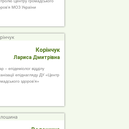
нтролю Центру громадського
оров’я МОЗ України
Корінчук
Лариса Дмитрівна
ар – епідеміолог відділу
ганізації епіднагляду ДУ «Центр
омадського здоров’я»