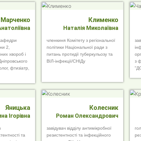
Марченко
Клименко
Анатоліївна
Наталія Миколаївна
 кафедри
членкиня Комітету з регіональної
за
ни 2,
політики Національної ради з
ін
йних хвороб і
питань протидії туберкульозу та
ор
 Дніпровського
ВІЛ-інфекції/СНІДу
з 
лог, фтизіатр,
"Д
Яницька
Колесник
ина Ігорівна
Роман Олександрович
з
завідувач відділу антимікробної
го
тентності та
резистентності та інфекційного
ре