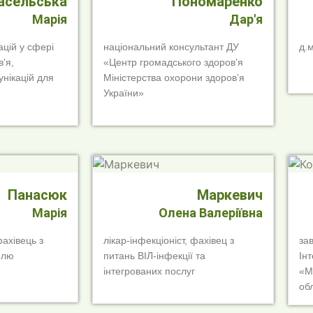
асельська
Пономаренко
Марія
Дар'я
ацій у сфері
національний консультант ДУ
д.
ʼя,
«Центр громадського здоров’я
унікацій для
Міністерства охорони здоров’я
України»
Панасюк
Маркевич
Марія
Олена Валеріївна
фахівець з
лікар-інфекціоніст, фахівец з
зав
олю
питань ВІЛ-інфекції та
Ін
інтегрованих послуг
«М
об