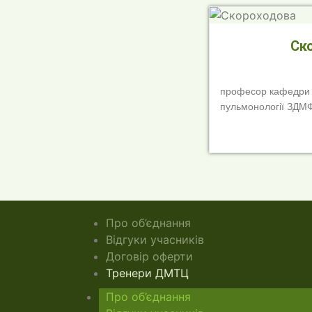
Ск
професор кафедри ф
пульмонології ЗДМ
Про об’єднання
Відгуки учасників
Договір оферти
Тренери ДМТЦ
Про об’єднання