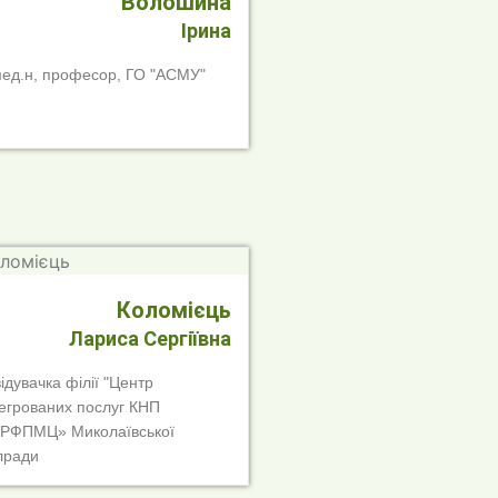
Волошина
Ірина
мед.н, професор, ГО "АСМУ"
Коломієць
Лариса Сергіївна
ідувачка філії "Центр
тегрованих послуг КНП
РФПМЦ» Миколаївської
лради