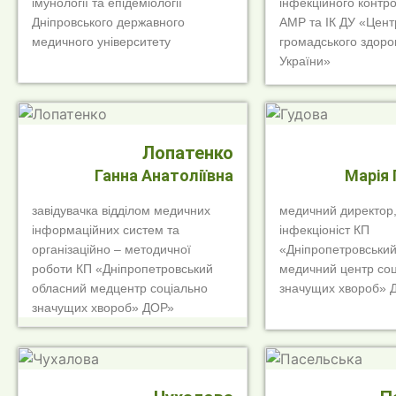
імунології та епідеміології
інфекційного контро
Дніпровського державного
АМР та ІК ДУ «Цент
медичного університету
громадського здоро
України»
Лопатенко
Ганна Анатоліївна
Марія 
завідувачка відділом медичних
медичний директор,
інформаційних систем та
інфекціоніст КП
організаційно – методичної
«Дніпропетровськи
роботи КП «Дніпропетровський
медичний центр соц
обласний медцентр соціально
значущих хвороб» 
значущих хвороб» ДОР»