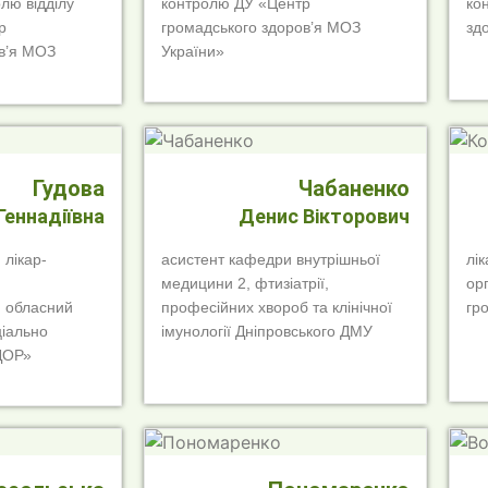
лю відділу
контролю ДУ «Центр
ко
р
громадського здоров’я МОЗ
зд
в’я МОЗ
України»
Гудова
Чабаненко
Геннадіївна
Денис Вікторович
 лікар-
асистент кафедри внутрішньої
лік
медицини 2, фтизіатрії,
ор
й обласний
професійних хвороб та клінічної
гр
іально
імунології Дніпровського ДМУ
ДОР»