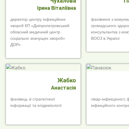
Чухалова
П
Ірина Віталіївна
директор центру інфекційних
фахівчиня з комунік
хвороб КП «Дніпропетровський
громадського здоров
обласний медичний центр
консультантка з ком
соціально значущих хвороб»
ВООЗ в Україні
ДОР»
Жабко
Анастасія
фахівець зі стратегічної
лікар-інфекціоніст, 
інформації та епідеміології
інфекційного контр