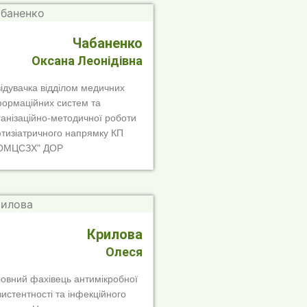
Чабаненко
Оксана Леонідівна
відувачка відділом медичних
формаційних систем та
ганізаційно-методичної роботи
фтизіатричного напрямку КП
ОМЦСЗХ" ДОР
Крилова
Олеся
ловний фахівець антимікробної
зистентності та інфекційного