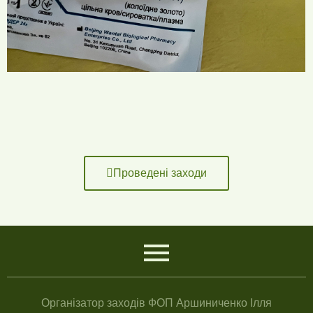
Проведені заходи
Організатор заходів ФОП Аршиниченко Ілля