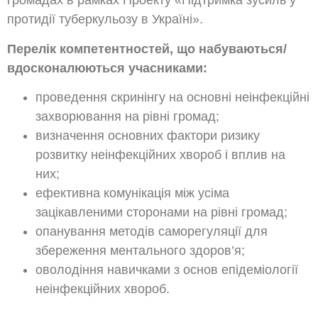
громадах в рамках Проекту «Підтримка зусиль у
протидії туберкульозу в Україні».
Перелік компетентностей, що набуваються/
вдосконалюються учасниками
:
проведення скринінгу на основні неінфекційні
захворювання на рівні громад;
визначення основних фактори ризику
розвитку неінфекційних хвороб і вплив на
них;
ефективна комунікація між усіма
зацікавленими сторонами на рівні громад;
опанування методів саморегуляції для
збереження ментального здоров’я;
оволодіння навичками з основ епідеміології
неінфекційних хвороб.