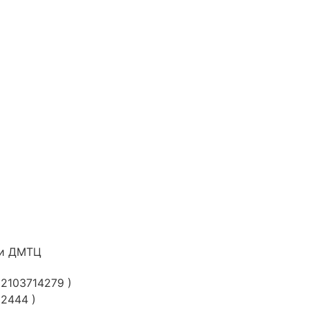
и ДМТЦ
2103714279 )
2444 )