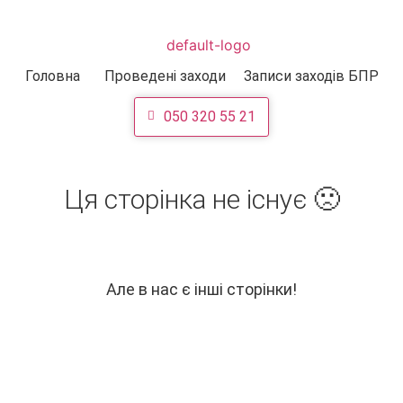
Головна
Проведені заходи
Записи заходів БПР
050 320 55 21
Ця сторінка не існує 🙁
Але в нас є інші сторінки!