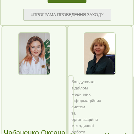
ПРОГРАМА ПРОВЕДЕННЯ ЗАХОДУ
Завідувачка
відділом
медичних
інформаційних
систем
та
організаційно-
методичної
Чабаненко Оксана
роботи