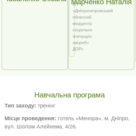
Марченко Наталія
КП
«Дніпропетровський
обласний
медцентр
соціально
значущих
хвороб»
ДОР»
Навчальна програма
Тип заходу:
тренінг
Місце проведення:
готель «Менора», м. Дніпро,
вул. Шолом Алейхема, 4/26.