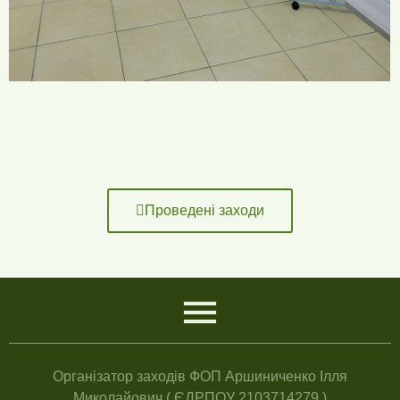
Проведені заходи
Організатор заходів ФОП Аршиниченко Ілля
Миколайович ( ЄДРПОУ 2103714279 )