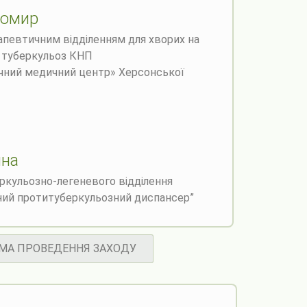
бомир
апевтичним відділенням для хворих на
 туберкульоз КНП
чний медичний центр» Херсонської
ина
ркульозно-легеневого відділення
ний протитуберкульозний диспансер”
МА ПРОВЕДЕННЯ ЗАХОДУ