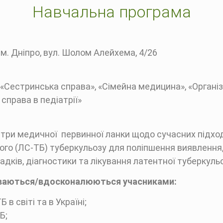
Навчальна програма
 м. Дніпро, вул. Шолом Алейхема, 4/26
«Сестринська справа», «Сімейна медицина», «Організ
 справа в педіатрії»
три медичної первинної ланки щодо сучасних підход
кого (ЛС-ТБ) туберкульозу для поліпшення виявлення,
дків, діагностики та лікування латентної туберкульоз
уваються/вдосконалюються учасниками:
в світі та в Україні;
Б;