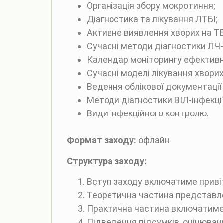
Організація збору мокротиння;
Діагностика та лікування ЛТБІ;
Активне виявлення хворих на ТБ
Сучасні методи діагностики ЛЧ-
Календар моніторингу ефективно
Сучасні моделі лікування хворих
Ведення облікової документації
Методи діагностики ВІЛ-інфекції
Види інфекційного контролю.
Формат заходу:
офлайн
Структура заходу:
Вступ заходу включатиме привіт
Теоретична частина представле
Практична частина включатиме
Підведення підсумків, оцінюванн