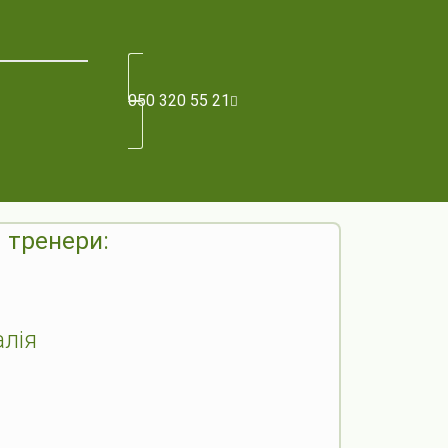
050 320 55 21
тренери:
лія