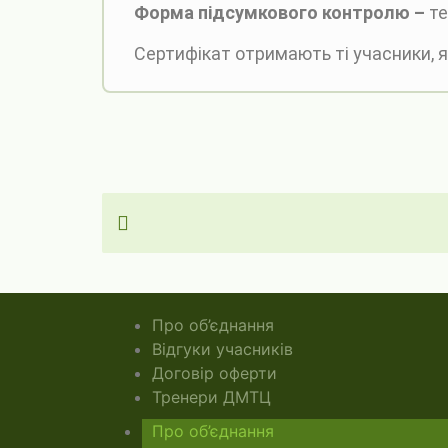
Форма підсумкового контролю –
те
Сертифікат отримають ті учасники, я
Про об’єднання
Відгуки учасників
Договір оферти
Тренери ДМТЦ
Про об’єднання