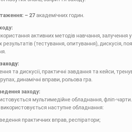
нтаження: –
27
академічних годин.
ходу:
икористання активних методів навчання, залучення у
 результатів (тестування, опитування), дискусія, по
ня.
 заходу
:
орення та дискусії, практичні завдання та кейси, трен
рупах, динамічні вправи, рольова гра.
ведення заходу:
истовується мультимедійне обладнання, фліп-чарти.
 використовується наступне обладнання:
ведення практичних вправ, респіратори;