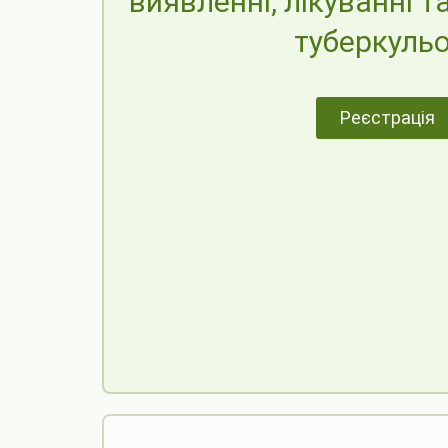
виявленні, лікуванні т
туберкуль
Реєстрація