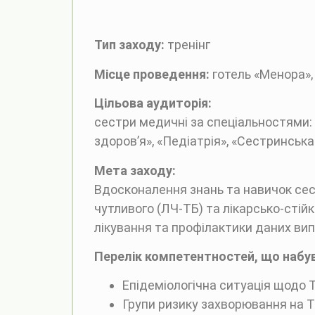
Тип заходу:
тренінг
Місце проведення:
готель «Менора»,
Цільова аудиторія:
сестри медичні за спеціальностями: 
здоров’я», «Педіатрія», «Сестринська
Мета заходу:
Вдосконалення знань та навичок сес
чутливого (ЛЧ-ТБ) та лікарсько-стій
лікування та профілактики даних випа
Перелік компетентностей, що наб
Епідеміологічна ситуація щодо ТБ 
Групи ризику захворювання на Т