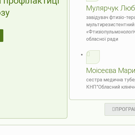
а профілактиці
Мулярчук Лю
озу
завідувач фтизіо-тер
мультирезистентний
«Фтизіопульмонологі
обласної ради
Моісеєва Мар
сестра медична тубе
КНП”Обласний клініч
ПРОГРА