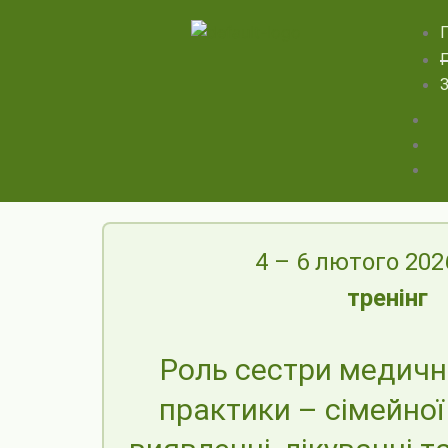
З
4 – 6 лютого 202
тренінг
Роль сестри медично
практики – сімейної