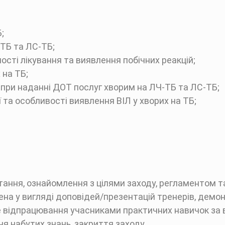
;
ТБ та ЛС-ТБ;
сті лікування та виявлення побічних реакцій;
 на ТБ;
 при наданні ДОТ послуг хворим на ЛЧ-ТБ та ЛС-ТБ;
 та особливості виявлення ВІЛ у хворих на ТБ;
ання, ознайомлення з цілями заходу, регламентом т
на у вигляді доповідей/презентацій тренерів, демо
 відпрацювання учасниками практичних навичок за 
я набутих знань, закриття заходу.