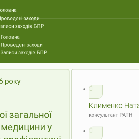
Головна
Проведені заходи
аписи заходів БПР
Головна
Проведені заходи
Записи заходів БПР
6 року
Клименко Ната
ї загальної
консультант РАТН
 медицини у