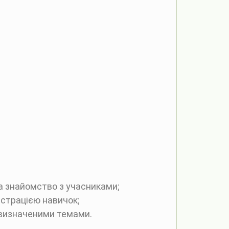
а знайомство з учасниками;
нстрацією навичок;
визначеними темами.