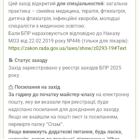
Цей захід відкритий
для спеціальностей:
загальна
практика – сімейна медицина, терапія, фтизіатрія,
дитяча фтизіатрія, інфекційні хвороби, молодші
спеціалісти з медичною освітою.
Бали БПР нараховуються відповідно до Наказу
МОЗ від 22.02.2019 року №446 (тільки для лікарів):
https://zakon.rada.gov.ua/laws/show/z0293-19#Text
📝
Статус заходу
Захід зареєстровано у реєстрі заходів БПР 2025
року.
📩
Посилання на захід
За годину до початку майстер-класу
на електронну
пошту, яку ви вказали при реєстрації, буде
надіслано посилання для доєднання до заходу.
Якщо не знайшли на пошті лист із посиланням,
перевірте папку “Спам”.
Якщо виникнуть додаткові питання, будь ласка,