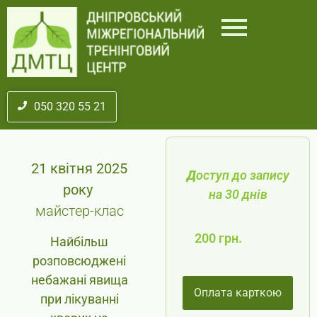
050 320 55 21
21 квітня 2025
Д
оступ до запису
року
на 30 днів
майстер-клас
200 грн.
Найбільш
розповсюджені
небажані явища
Оплата карткою
при лікуванні