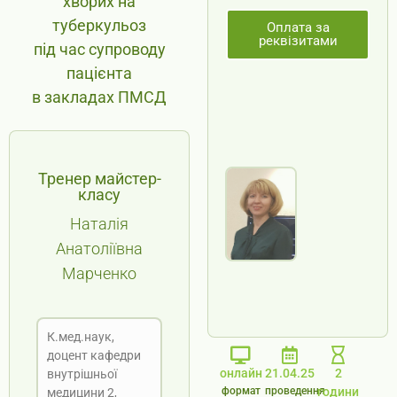
хворих на
туберкульоз
Оплата за
реквізитами
під час супроводу
пацієнта
в закладах ПМСД
Тренер майстер-
класу
Наталія
Анатоліївна
Марченко
К.мед.наук,
доцент кафедри
онлайн
21.04.25
2
внутрішньої
формат
проведення
години
медицини 2,