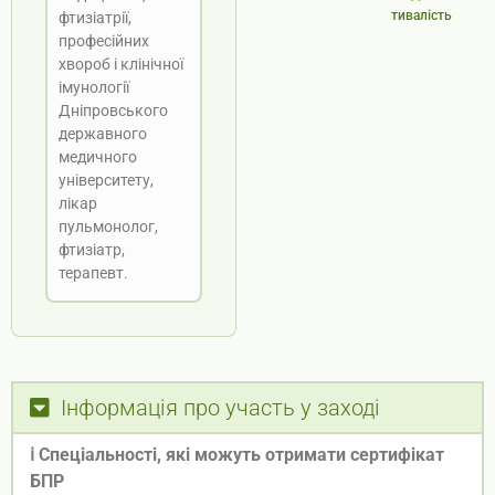
тивалість
фтизіатрії,
професійних
хвороб і клінічної
імунології
Дніпровського
державного
медичного
університету,
лікар
пульмонолог,
фтизіатр,
терапевт.
Інформація про участь у заході
ℹ️‍
Спеціальності, які можуть отримати сертифікат
БПР