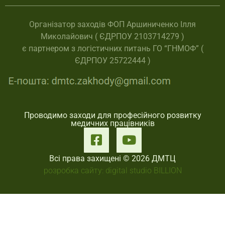
Організатор заходів ФОП Аршиниченко Ілля
Миколайович ( ЄДРПОУ 2103714279 )
є партнером з логістичних питань ГО “ГНМОФ” (
ЄДРПОУ 25722444 )
Проводимо заходи для професійного розвитку
медичних працівників
Всі права захищені © 2026 ДМТЦ
розробка сайту: digital studio BILLION