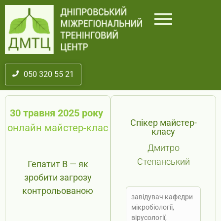
050 320 55 21
30 травня 2025 року
Спікер майстер-
онлайн майстер-клас
класу
Дмитро
Степанський
Гепатит В — як
зробити загрозу
контрольованою
завідувач кафедри
мікробіології,
вірусології,